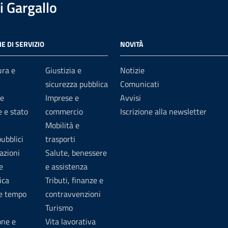
 Gargallo
E DI SERVIZIO
NOVITÀ
ura e
Giustizia e
Notizie
sicurezza pubblica
Comunicati
e
Imprese e
Avvisi
 e stato
commercio
Iscrizione alla newsletter
Mobilità e
pubblici
trasporti
azioni
Salute, benessere
e
e assistenza
ica
Tributi, finanze e
 e tempo
contravvenzioni
Turismo
one e
Vita lavorativa