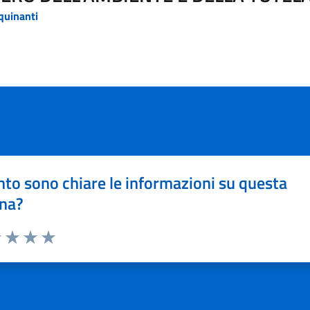
quinanti
to sono chiare le informazioni su questa
na?
1 stelle su 5
uta 2 stelle su 5
Valuta 3 stelle su 5
Valuta 4 stelle su 5
Valuta 5 stelle su 5