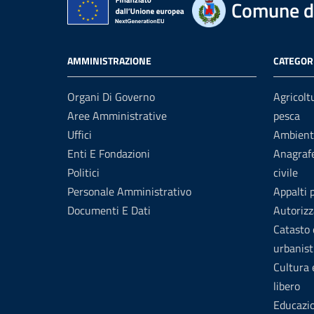
Comune di
AMMINISTRAZIONE
CATEGORI
Organi Di Governo
Agricolt
Aree Amministrative
pesca
Uffici
Ambient
Enti E Fondazioni
Anagrafe
Politici
civile
Personale Amministrativo
Appalti 
Documenti E Dati
Autorizz
Catasto 
urbanist
Cultura
libero
Educazi