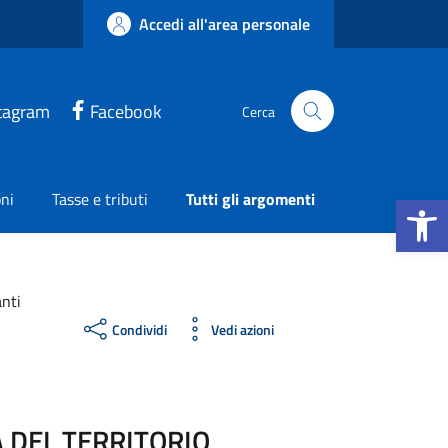
Accedi all'area personale
tagram
Facebook
Cerca
Apri la b
ni
Tasse e tributi
Tutti gli argomenti
anti
Condividi
Vedi azioni
 DEL TERRITORIO