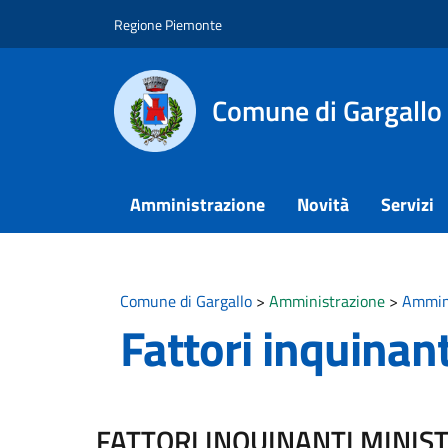
Vai ai contenuti
Vai al footer
Regione Piemonte
Comune di Gargallo
Amministrazione
Novità
Servizi
Comune di Gargallo
>
Amministrazione
>
Ammini
Fattori inquinant
FATTORI INQUINANTI MINIST