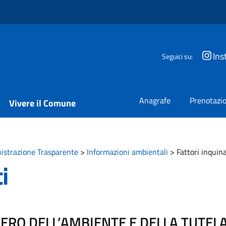
Ins
Seguici su:
Anagrafe
Prenotazio
Vivere il Comune
strazione Trasparente
>
Informazioni ambientali
>
Fattori inquin
i
ERO DELL’AMBIENTE E DELLA TUTELA