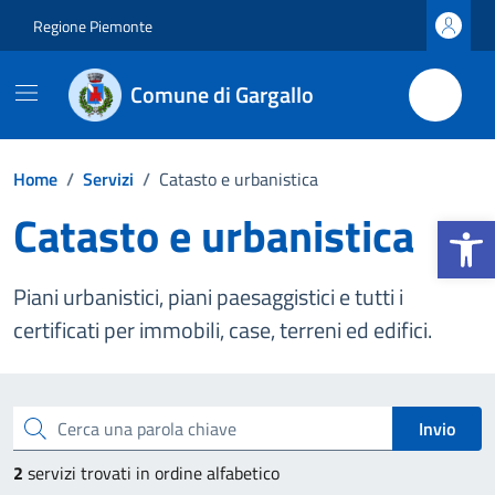
Vai ai contenuti
Vai al footer
Regione Piemonte
Comune di Gargallo
Home
/
Servizi
/
Catasto e urbanistica
Catasto e urbanistica
Apri la b
Piani urbanistici, piani paesaggistici e tutti i
certificati per immobili, case, terreni ed edifici.
Esplora tutti i servizi
Cerca una parola chiave
Invio
2
servizi trovati in ordine alfabetico