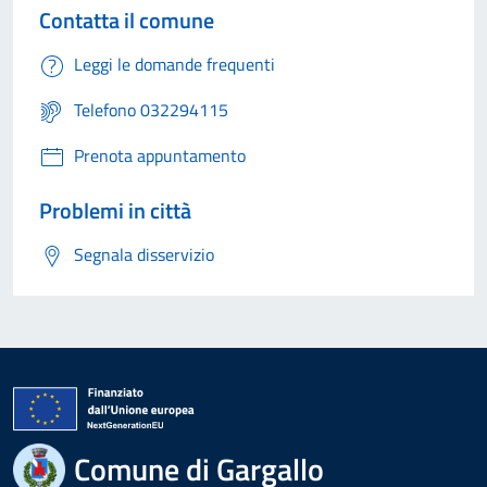
Contatta il comune
Leggi le domande frequenti
Telefono 032294115
Prenota appuntamento
Problemi in città
Segnala disservizio
Comune di Gargallo