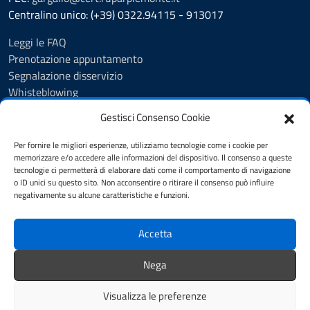
Centralino unico: (+39) 0322.94115 - 913017
Leggi le FAQ
Prenotazione appuntamento
Segnalazione disservizio
Whisteblowing
Amministrazione trasparente
Gestisci Consenso Cookie
Atti e pubblicazioni
Albo Pretorio
Per fornire le migliori esperienze, utilizziamo tecnologie come i cookie per
Informativa privacy
memorizzare e/o accedere alle informazioni del dispositivo. Il consenso a queste
tecnologie ci permetterà di elaborare dati come il comportamento di navigazione
Note legali
o ID unici su questo sito. Non acconsentire o ritirare il consenso può influire
Dichiarazione di accessibilità
negativamente su alcune caratteristiche e funzioni.
Obiettivi di accessibilità 2025
Accetta
SEGUICI SU
Nega
Instagram
Facebook
Visualizza le preferenze