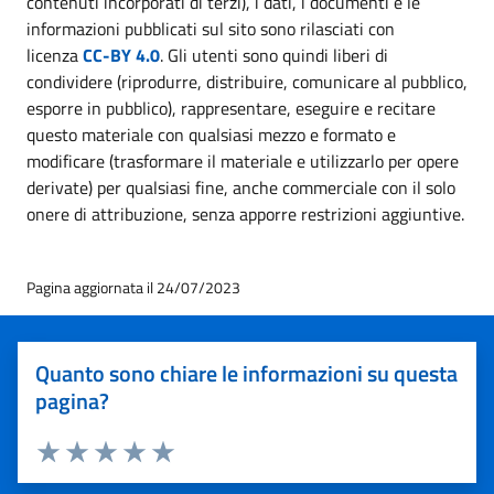
contenuti incorporati di terzi), i dati, i documenti e le
informazioni pubblicati sul sito sono rilasciati con
licenza
CC-BY 4.0
. Gli utenti sono quindi liberi di
condividere (riprodurre, distribuire, comunicare al pubblico,
esporre in pubblico), rappresentare, eseguire e recitare
questo materiale con qualsiasi mezzo e formato e
modificare (trasformare il materiale e utilizzarlo per opere
derivate) per qualsiasi fine, anche commerciale con il solo
onere di attribuzione, senza apporre restrizioni aggiuntive.
Pagina aggiornata il 24/07/2023
Quanto sono chiare le informazioni su questa
pagina?
Valuta 1 stelle su 5
Valuta 2 stelle su 5
Valuta 3 stelle su 5
Valuta 4 stelle su 5
Valuta 5 stelle su 5