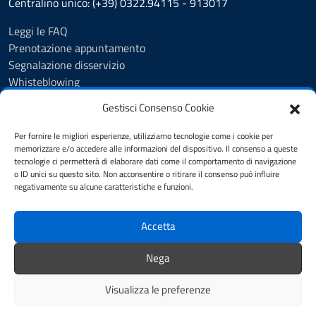
Centralino unico: (+39) 0322.94115 - 913017
Leggi le FAQ
Prenotazione appuntamento
Segnalazione disservizio
Whisteblowing
Amministrazione trasparente
Gestisci Consenso Cookie
Atti e pubblicazioni
Albo Pretorio
Per fornire le migliori esperienze, utilizziamo tecnologie come i cookie per
Informativa privacy
memorizzare e/o accedere alle informazioni del dispositivo. Il consenso a queste
tecnologie ci permetterà di elaborare dati come il comportamento di navigazione
Note legali
o ID unici su questo sito. Non acconsentire o ritirare il consenso può influire
Dichiarazione di accessibilità
negativamente su alcune caratteristiche e funzioni.
Obiettivi di accessibilità 2025
Accetta
SEGUICI SU
Nega
Instagram
Facebook
Visualizza le preferenze