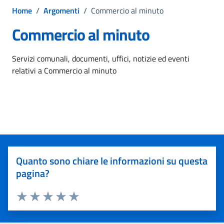
Home
/
Argomenti
/
Commercio al minuto
Commercio al minuto
Dettagli dell'argomento
Servizi comunali, documenti, uffici, notizie ed eventi
relativi a Commercio al minuto
Quanto sono chiare le informazioni su questa
pagina?
Valuta 1 stelle su 5
Valuta 2 stelle su 5
Valuta 3 stelle su 5
Valuta 4 stelle su 5
Valuta 5 stelle su 5