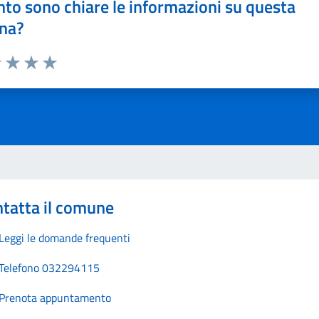
to sono chiare le informazioni su questa
na?
1 stelle su 5
uta 2 stelle su 5
Valuta 3 stelle su 5
Valuta 4 stelle su 5
Valuta 5 stelle su 5
tatta il comune
Leggi le domande frequenti
Telefono 032294115
Prenota appuntamento