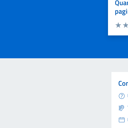
Quan
pagi
Valuta 
Val
Con