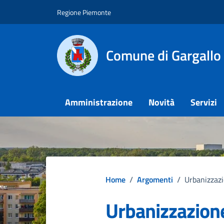
Vai ai contenuti
Vai al footer
Regione Piemonte
Comune di Gargallo
Amministrazione
Novità
Servizi
Home
/
Argomenti
/
Urbanizzaz
Urbanizzazion