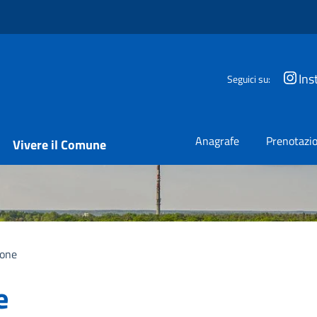
Ins
Seguici su:
Anagrafe
Prenotazio
Vivere il Comune
ione
e