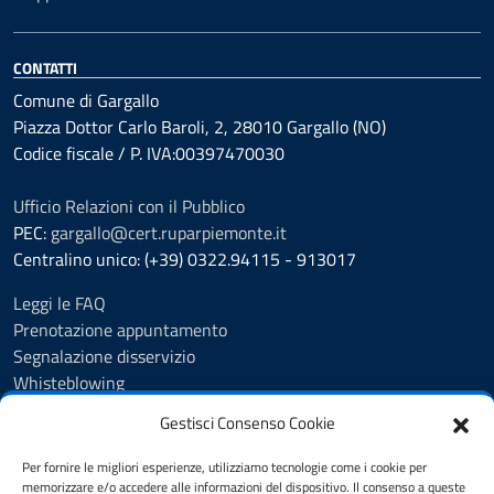
CONTATTI
Comune di Gargallo
Piazza Dottor Carlo Baroli, 2, 28010 Gargallo (NO)
Codice fiscale / P. IVA:00397470030
Ufficio Relazioni con il Pubblico
PEC:
gargallo@cert.ruparpiemonte.it
Centralino unico: (+39) 0322.94115 - 913017
Leggi le FAQ
Prenotazione appuntamento
Segnalazione disservizio
Whisteblowing
Amministrazione trasparente
Gestisci Consenso Cookie
Atti e pubblicazioni
Albo Pretorio
Per fornire le migliori esperienze, utilizziamo tecnologie come i cookie per
Informativa privacy
memorizzare e/o accedere alle informazioni del dispositivo. Il consenso a queste