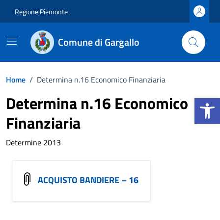
Vai ai contenuti
Vai al footer
Regione Piemonte
Comune di Gargallo
Home
/
Determina n.16 Economico Finanziaria
Apri la b
Determina n.16 Economico
Finanziaria
Determine 2013
ACQUISTO BANDIERE – 16