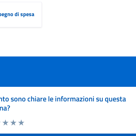
pegno di spesa
to sono chiare le informazioni su questa
na?
1 stelle su 5
uta 2 stelle su 5
Valuta 3 stelle su 5
Valuta 4 stelle su 5
Valuta 5 stelle su 5