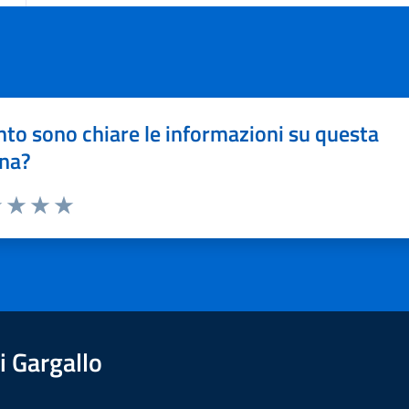
to sono chiare le informazioni su questa
na?
1 stelle su 5
uta 2 stelle su 5
Valuta 3 stelle su 5
Valuta 4 stelle su 5
Valuta 5 stelle su 5
 Gargallo