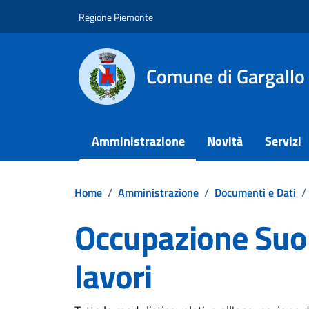
Vai ai contenuti
Vai al footer
Regione Piemonte
Comune di Gargallo
Amministrazione
Novità
Servizi
Home
/
Amministrazione
/
Documenti e Dati
/
Occupazione Suol
lavori