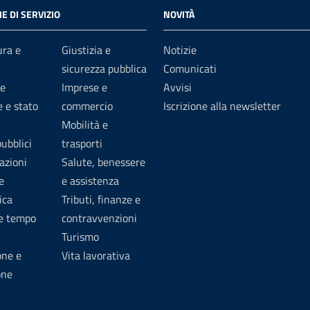
E DI SERVIZIO
NOVITÀ
ura e
Giustizia e
Notizie
sicurezza pubblica
Comunicati
e
Imprese e
Avvisi
 e stato
commercio
Iscrizione alla newsletter
Mobilità e
pubblici
trasporti
azioni
Salute, benessere
e
e assistenza
ica
Tributi, finanze e
 e tempo
contravvenzioni
Turismo
one e
Vita lavorativa
one