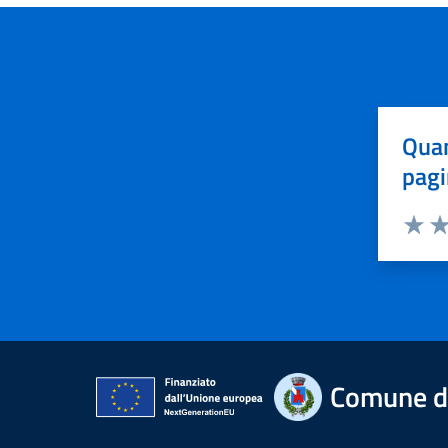
Quan
pagi
Valuta 
Val
Comune di