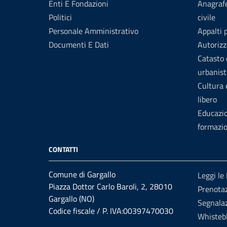
Enti E Fondazioni
Anagrafe
Politici
civile
Personale Amministrativo
Appalti 
Documenti E Dati
Autorizz
Catasto 
urbanist
Cultura
libero
Educazi
formazi
CONTATTI
Comune di Gargallo
Leggi le
Piazza Dottor Carlo Baroli, 2, 28010
Prenota
Gargallo (NO)
Segnalaz
Codice fiscale / P. IVA:00397470030
Whisteb