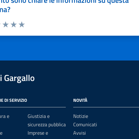
to sono chiare le informazioni su questa
na?
1 stelle su 5
uta 2 stelle su 5
Valuta 3 stelle su 5
Valuta 4 stelle su 5
Valuta 5 stelle su 5
 Gargallo
E DI SERVIZIO
NOVITÀ
ura e
Giustizia e
Notizie
sicurezza pubblica
Comunicati
e
Imprese e
Avvisi