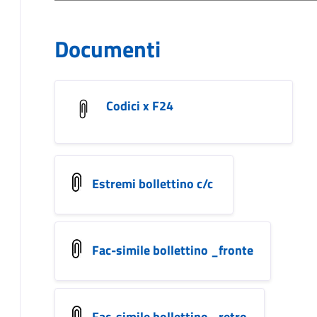
Documenti
Codici x F24
Estremi bollettino c/c
Fac-simile bollettino _fronte
Fac-simile bollettino _retro