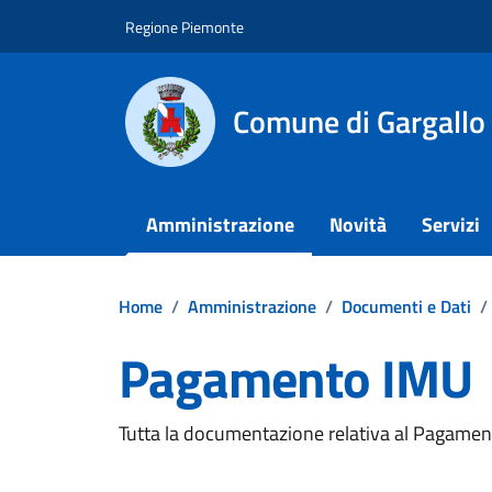
Vai ai contenuti
Vai al footer
Regione Piemonte
Comune di Gargallo
Amministrazione
Novità
Servizi
Home
/
Amministrazione
/
Documenti e Dati
/
Pagamento IMU
Dettagli del documento
Tutta la documentazione relativa al Pagame