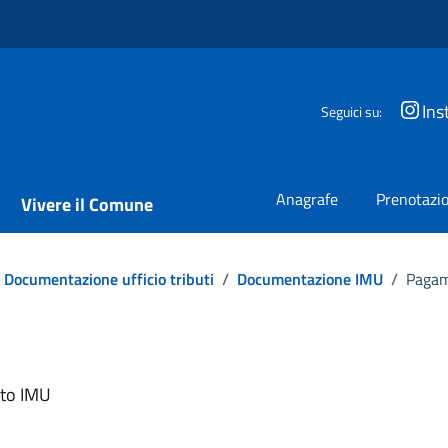
Ins
Seguici su:
Anagrafe
Prenotazio
Vivere il Comune
Documentazione ufficio tributi
/
Documentazione IMU
/
Pagam
nto IMU