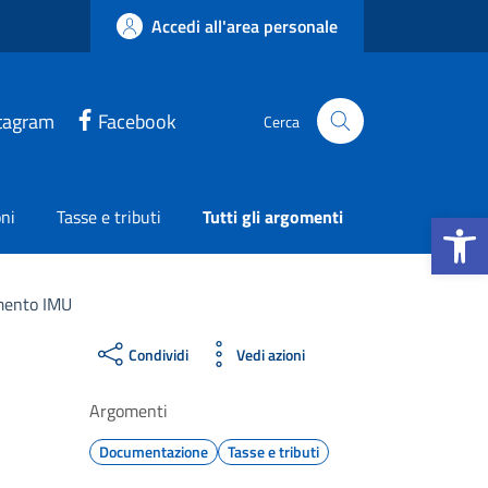
Accedi all'area personale
tagram
Facebook
Cerca
Apri la b
ni
Tasse e tributi
Tutti gli argomenti
ento IMU
Condividi
Vedi azioni
Argomenti
Documentazione
Tasse e tributi