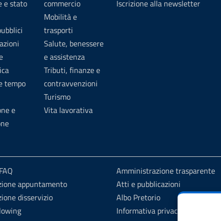
 e stato
commercio
Iscrizione alla newsletter
Mobilità e
pubblici
trasporti
azioni
Salute, benessere
e
e assistenza
ica
Tributi, finanze e
 e tempo
contravvenzioni
Turismo
one e
Vita lavorativa
one
 FAQ
Amministrazione trasparente
zione appuntamento
Atti e pubblicazioni
ione disservizio
Albo Pretorio
lowing
Informativa privacy