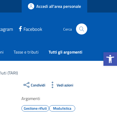
Accedi all'area personale
tagram
Facebook
Cerca
Apri la b
ni
Tasse e tributi
Tutti gli argomenti
uti (TARI)
Condividi
Vedi azioni
Argomenti
Gestione rifiuti
Modulistica