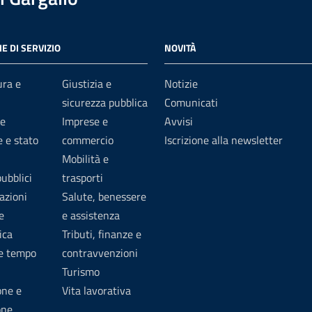
E DI SERVIZIO
NOVITÀ
ura e
Giustizia e
Notizie
sicurezza pubblica
Comunicati
e
Imprese e
Avvisi
 e stato
commercio
Iscrizione alla newsletter
Mobilità e
pubblici
trasporti
azioni
Salute, benessere
e
e assistenza
ica
Tributi, finanze e
 e tempo
contravvenzioni
Turismo
one e
Vita lavorativa
one