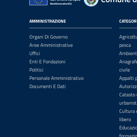
AMMINISTRAZIONE
CATEGORI
Organi Di Governo
Agricolt
Aree Amministrative
pesca
Uffici
Ambient
Enti E Fondazioni
Anagrafe
Politici
civile
Personale Amministrativo
Appalti 
Documenti E Dati
Autorizz
Catasto 
urbanist
Cultura
libero
Educazi
formazi