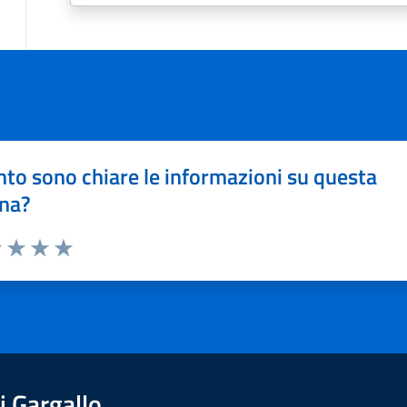
to sono chiare le informazioni su questa
na?
1 stelle su 5
uta 2 stelle su 5
Valuta 3 stelle su 5
Valuta 4 stelle su 5
Valuta 5 stelle su 5
 Gargallo