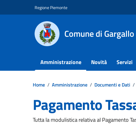
Vai ai contenuti
Vai al footer
Regione Piemonte
Comune di Gargallo
Amministrazione
Novità
Servizi
Home
/
Amministrazione
/
Documenti e Dati
/
Pagamento Tassa 
Dettagli del documento
Tutta la modulistica relativa al Pagamento Tas