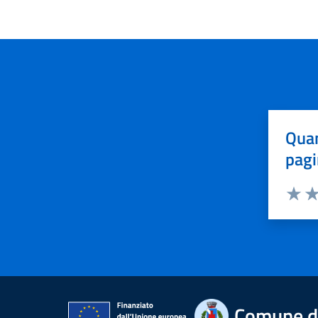
Quan
pagi
Valuta 
Val
Comune di