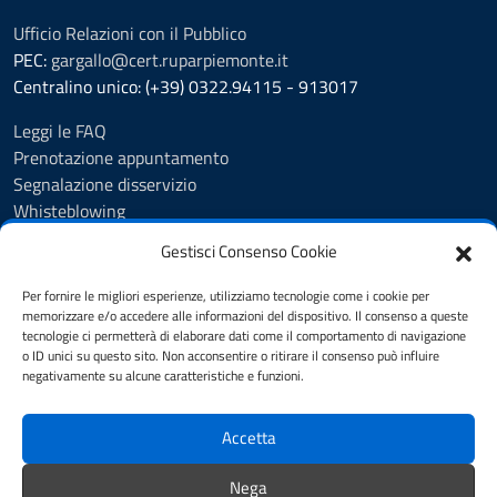
Ufficio Relazioni con il Pubblico
PEC:
gargallo@cert.ruparpiemonte.it
Centralino unico: (+39) 0322.94115 - 913017
Leggi le FAQ
Prenotazione appuntamento
Segnalazione disservizio
Whisteblowing
Amministrazione trasparente
Gestisci Consenso Cookie
Atti e pubblicazioni
Albo Pretorio
Per fornire le migliori esperienze, utilizziamo tecnologie come i cookie per
Informativa privacy
memorizzare e/o accedere alle informazioni del dispositivo. Il consenso a queste
tecnologie ci permetterà di elaborare dati come il comportamento di navigazione
Note legali
o ID unici su questo sito. Non acconsentire o ritirare il consenso può influire
Dichiarazione di accessibilità
negativamente su alcune caratteristiche e funzioni.
Obiettivi di accessibilità 2025
Accetta
SEGUICI SU
Nega