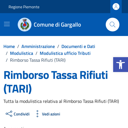
Vai ai contenuti
Vai al footer
Regione Piemonte
Comune di Gargallo
Home
/
Amministrazione
/
Documenti e Dati
/
Modulistica
/
Modulistica ufficio Tributi
Apri la b
/
Rimborso Tassa Rifiuti (TARI)
Rimborso Tassa Rifiuti
(TARI)
Dettagli del documento
Tutta la modulistica relativa al Rimborso Tassa Rifiuti (TARI)
Condividi
Vedi azioni