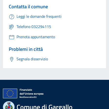
Contatta il comune
Leggi le domande frequenti
Telefono 032294115
Prenota appuntamento
Problemi in città
Segnala disservizio
Comune di Gargallo