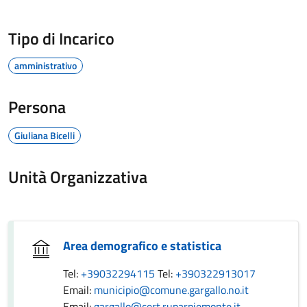
Tipo di Incarico
amministrativo
Persona
Giuliana Bicelli
Unità Organizzativa
Area demografico e statistica
Tel:
+39032294115
Tel:
+390322913017
Email:
municipio@comune.gargallo.no.it
Email:
gargallo@cert.ruparpiemonte.it