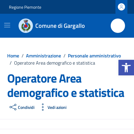
Vai ai contenuti
Vai al footer
Regione Piemonte
Comune di Gargallo
Home
/
Amministrazione
/
Personale amministrativo
Apri la b
/
Operatore Area demografico e statistica
Operatore Area
demografico e statistica
Condividi
Vedi azioni