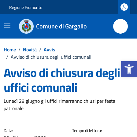
Vai ai contenuti
Vai al footer
Regione Piemonte
Comune di Gargallo
Home
/
Novità
/
Avvisi
/
Avviso di chiusura degli uffici comunali
Apri la b
Avviso di chiusura degli
uffici comunali
Dettagli della notizia
Lunedì 29 giugno gli uffici rimarranno chiusi per festa
patronale
Data:
Tempo di lettura: