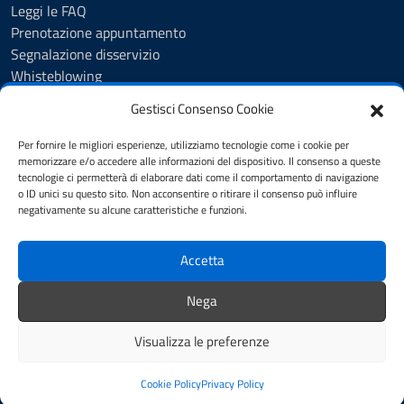
Leggi le FAQ
Prenotazione appuntamento
Segnalazione disservizio
Whisteblowing
Amministrazione trasparente
Gestisci Consenso Cookie
Atti e pubblicazioni
Albo Pretorio
Per fornire le migliori esperienze, utilizziamo tecnologie come i cookie per
Informativa privacy
memorizzare e/o accedere alle informazioni del dispositivo. Il consenso a queste
tecnologie ci permetterà di elaborare dati come il comportamento di navigazione
Note legali
o ID unici su questo sito. Non acconsentire o ritirare il consenso può influire
Dichiarazione di accessibilità
negativamente su alcune caratteristiche e funzioni.
Obiettivi di accessibilità 2025
Accetta
SEGUICI SU
Nega
Instagram
Facebook
Visualizza le preferenze
Mappa del sito
Credits
Cookie Policy
Privacy Policy