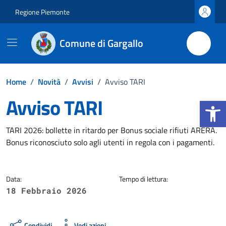
Vai ai contenuti
Vai al footer
Regione Piemonte
Comune di Gargallo
Home
/
Novità
/
Avvisi
/
Avviso TARI
Avviso TARI
Apri la b
Dettagli della notizia
TARI 2026: bollette in ritardo per Bonus sociale rifiuti ARERA.
Bonus riconosciuto solo agli utenti in regola con i pagamenti.
Data:
Tempo di lettura:
18 Febbraio 2026
Condividi
Vedi azioni