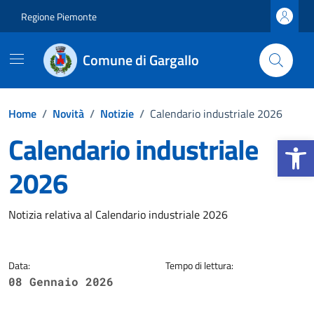
Vai ai contenuti
Vai al footer
Regione Piemonte
Comune di Gargallo
Home
/
Novità
/
Notizie
/
Calendario industriale 2026
Calendario industriale
Apri la b
2026
Dettagli della notizia
Notizia relativa al Calendario industriale 2026
Data:
Tempo di lettura:
08 Gennaio 2026