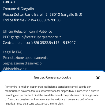
CONTATTI
Comune di Gargallo
Piazza Dottor Carlo Baroli, 2, 28010 Gargallo (NO)
Codice fiscale / P. IVA:00397470030
Ufficio Relazioni con il Pubblico
PEC:
gargallo@cert.ruparpiemonte.it
Centralino unico: (+39) 0322.94115 - 913017
Leggi le FAQ
Prenotazione appuntamento
Segnalazione disservizio
Whisteblowing
Amministrazione trasparente
Gestisci Consenso Cookie
Atti e pubblicazioni
Albo Pretorio
Per fornire le migliori esperienze, utilizziamo tecnologie come i cookie per
Informativa privacy
memorizzare e/o accedere alle informazioni del dispositivo. Il consenso a queste
tecnologie ci permetterà di elaborare dati come il comportamento di navigazione
Note legali
o ID unici su questo sito. Non acconsentire o ritirare il consenso può influire
Dichiarazione di accessibilità
negativamente su alcune caratteristiche e funzioni.