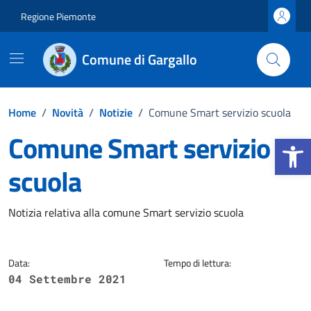
Vai ai contenuti
Vai al footer
Regione Piemonte
Comune di Gargallo
Home
/
Novità
/
Notizie
/
Comune Smart servizio scuola
Comune Smart servizio
Apri la b
scuola
Dettagli della notizia
Notizia relativa alla comune Smart servizio scuola
Data:
Tempo di lettura:
04 Settembre 2021