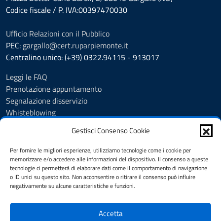
Codice fiscale / P. IVA:00397470030
Ufficio Relazioni con il Pubblico
PEC:
gargallo@cert.ruparpiemonte.it
Centralino unico: (+39) 0322.94115 - 913017
Leggi le FAQ
Prenotazione appuntamento
Segnalazione disservizio
Whisteblowing
Amministrazione trasparente
Gestisci Consenso Cookie
Atti e pubblicazioni
Albo Pretorio
Per fornire le migliori esperienze, utilizziamo tecnologie come i cookie per
Informativa privacy
memorizzare e/o accedere alle informazioni del dispositivo. Il consenso a queste
tecnologie ci permetterà di elaborare dati come il comportamento di navigazione
Note legali
o ID unici su questo sito. Non acconsentire o ritirare il consenso può influire
Dichiarazione di accessibilità
negativamente su alcune caratteristiche e funzioni.
Obiettivi di accessibilità 2025
Accetta