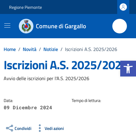
Vai ai contenuti
Vai al footer
Regione Piemonte
Comune di Gargallo
Home
/
Novità
/
Notizie
/
Iscrizioni A.S. 2025/2026
Iscrizioni A.S. 2025/2026
Apri la b
Dettagli della notizia
Avvio delle iscrizioni per l'A.S. 2025/2026
Data:
Tempo di lettura:
09 Dicembre 2024
Condividi
Vedi azioni