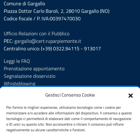
Comune di Gargallo
Piazza Dottor Carlo Baroli, 2, 28010 Gargallo (NO)
Codice fiscale / P. IVA:00397470030
Ufficio Relazioni con il Pubblico
PEC:
gargallo@cert.ruparpiemonte.it
Centralino unico: (+39) 0322.94115 - 913017
Leggi le FAQ
Prenotazione appuntamento
Segnalazione disservizio
Whisteblowing
Amministrazione trasparente
Gestisci Consenso Cookie
Atti e pubblicazioni
Albo Pretorio
Per fornire le migliori esperienze, utilizziamo tecnologie come i cookie per
Informativa privacy
memorizzare e/o accedere alle informazioni del dispositivo. Il consenso a queste
tecnologie ci permetterà di elaborare dati come il comportamento di navigazione
Note legali
o ID unici su questo sito. Non acconsentire o ritirare il consenso può influire
Dichiarazione di accessibilità
negativamente su alcune caratteristiche e funzioni.
Obiettivi di accessibilità 2025