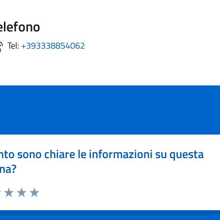
elefono
Tel:
+393338854062
to sono chiare le informazioni su questa
na?
1 stelle su 5
uta 2 stelle su 5
Valuta 3 stelle su 5
Valuta 4 stelle su 5
Valuta 5 stelle su 5