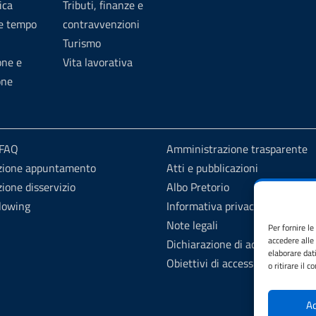
ica
Tributi, finanze e
 e tempo
contravvenzioni
Turismo
one e
Vita lavorativa
one
 FAQ
Amministrazione trasparente
zione appuntamento
Atti e pubblicazioni
ione disservizio
Albo Pretorio
lowing
Informativa privacy
Note legali
Per fornire l
accedere alle
Dichiarazione di accessibilità
elaborare dat
Obiettivi di accessibilità 2025
o ritirare il 
Ac