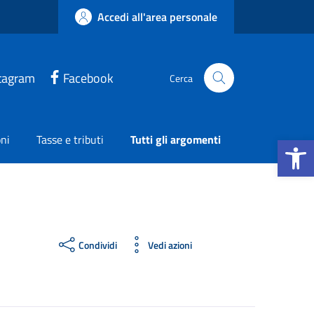
Accedi all'area personale
tagram
Facebook
Cerca
Apri la b
ni
Tasse e tributi
Tutti gli argomenti
Condividi
Vedi azioni