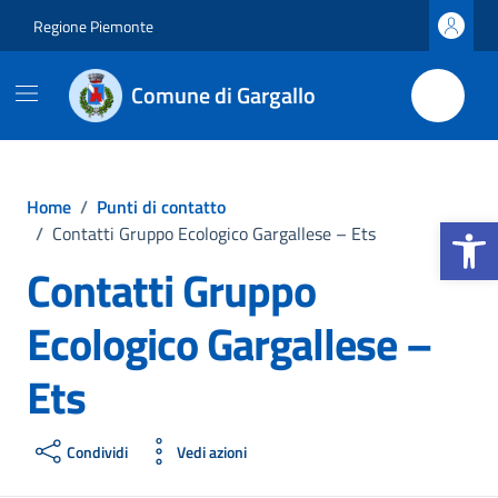
Vai ai contenuti
Vai al footer
Regione Piemonte
Comune di Gargallo
Home
/
Punti di contatto
Apri la b
/
Contatti Gruppo Ecologico Gargallese – Ets
Contatti Gruppo
Ecologico Gargallese –
Ets
Condividi
Vedi azioni