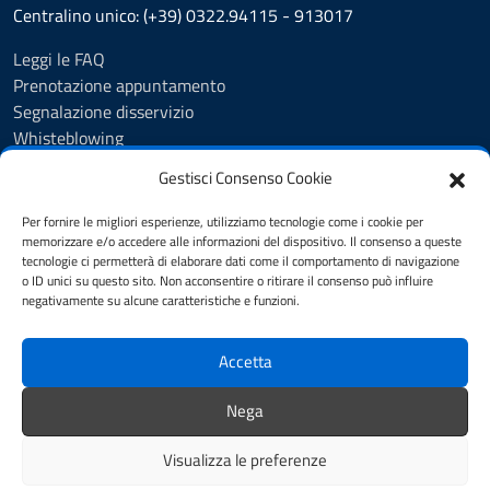
Centralino unico: (+39) 0322.94115 - 913017
Leggi le FAQ
Prenotazione appuntamento
Segnalazione disservizio
Whisteblowing
Amministrazione trasparente
Gestisci Consenso Cookie
Atti e pubblicazioni
Albo Pretorio
Per fornire le migliori esperienze, utilizziamo tecnologie come i cookie per
Informativa privacy
memorizzare e/o accedere alle informazioni del dispositivo. Il consenso a queste
tecnologie ci permetterà di elaborare dati come il comportamento di navigazione
Note legali
o ID unici su questo sito. Non acconsentire o ritirare il consenso può influire
Dichiarazione di accessibilità
negativamente su alcune caratteristiche e funzioni.
Obiettivi di accessibilità 2025
Accetta
SEGUICI SU
Nega
Instagram
Facebook
Visualizza le preferenze