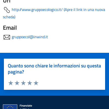
Url
http://www.gruppoecologico.it/ (Apre il link in una nuova
scheda)
Email
gruppoecol@inwind.it
Quanto sono chiare le informazioni su questa
pagina?
Valuta 1 stelle su 5
Valuta 2 stelle su 5
Valuta 3 stelle su 5
Valuta 4 stelle su 5
Valuta 5 stelle su 5