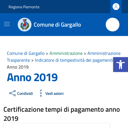
Vai ai contenuti
Vai al footer
Regione Piemonte
Comune di Gargallo
Comune di Gargallo
>
Amministrazione
>
Amministrazione
Apri la b
Trasparente
>
Indicatore di tempestività dei pagamenti
>
Anno 2019
Anno 2019
Condividi
Vedi azioni
Certificazione tempi di pagamento anno
2019