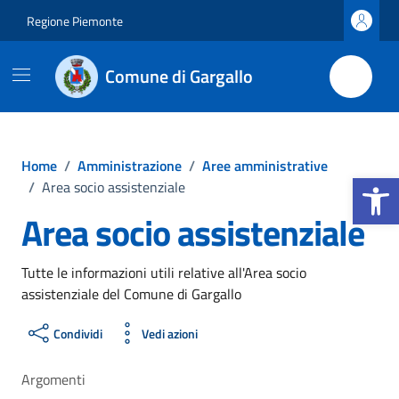
Vai ai contenuti
Vai al footer
Regione Piemonte
Comune di Gargallo
Home
/
Amministrazione
/
Aree amministrative
Apri la b
/
Area socio assistenziale
Area socio assistenziale
Tutte le informazioni utili relative all'Area socio
assistenziale del Comune di Gargallo
Condividi
Vedi azioni
Argomenti