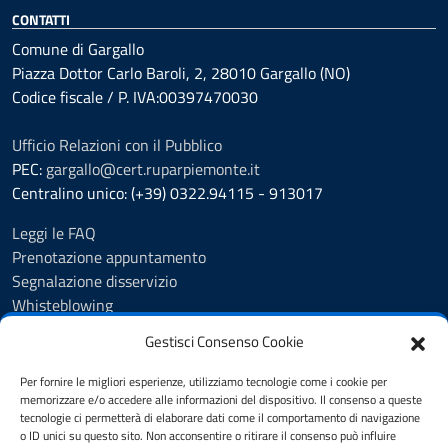
CONTATTI
Comune di Gargallo
Piazza Dottor Carlo Baroli, 2, 28010 Gargallo (NO)
Codice fiscale / P. IVA:00397470030
Ufficio Relazioni con il Pubblico
PEC:
gargallo@cert.ruparpiemonte.it
Centralino unico: (+39) 0322.94115 - 913017
Leggi le FAQ
Prenotazione appuntamento
Segnalazione disservizio
Whisteblowing
Amministrazione trasparente
Gestisci Consenso Cookie
Atti e pubblicazioni
Albo Pretorio
Per fornire le migliori esperienze, utilizziamo tecnologie come i cookie per
Informativa privacy
memorizzare e/o accedere alle informazioni del dispositivo. Il consenso a queste
tecnologie ci permetterà di elaborare dati come il comportamento di navigazione
Note legali
o ID unici su questo sito. Non acconsentire o ritirare il consenso può influire