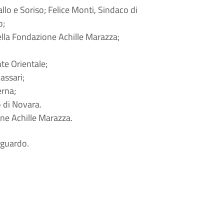
allo e Soriso; Felice Monti, Sindaco di
o;
della Fondazione Achille Marazza;
te Orientale;
assari;
erna;
o di Novara.
ne Achille Marazza.
iguardo.