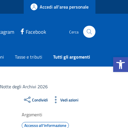
Accedi all'area personale
tagram
Facebook
Cerca
Apri la b
ni
Tasse e tributi
Tutti gli argomenti
a Notte degli Archivi 2026
Condividi
Vedi azioni
Argomenti
Accesso all'informazione