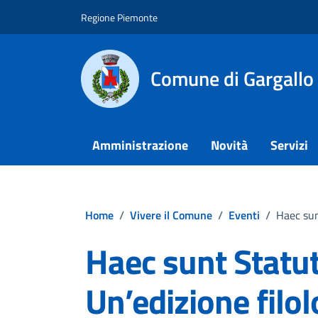
Vai ai contenuti
Vai al footer
Regione Piemonte
Comune di Gargallo
Amministrazione
Novità
Servizi
Home
/
Vivere il Comune
/
Eventi
/
Haec sun
Haec sunt Statut
Un’edizione filol